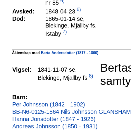
5)
nr 85
6)
1848-04-23
Avsked:
Död:
1865-01-14 se,
Blekinge, Mjällby fs,
7)
Istaby
Äktenskap med
Berta Andersdotter (1817 - 1860)
Berta
Vigsel:
1841-11-07 se,
8)
samtyc
Blekinge, Mjällby fs
Barn:
Per Johnsson (1842 - 1902)
BB-N6-0125-1864 Nils Johnsson GLANSHAM
Hanna Jonsdotter (1847 - 1926)
Andreas Johnsson (1850 - 1931)