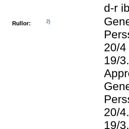
d-r i
Gene
2)
Rullor:
Pers
20/4
19/3.
Appr
Gene
Pers
20/4
19/3