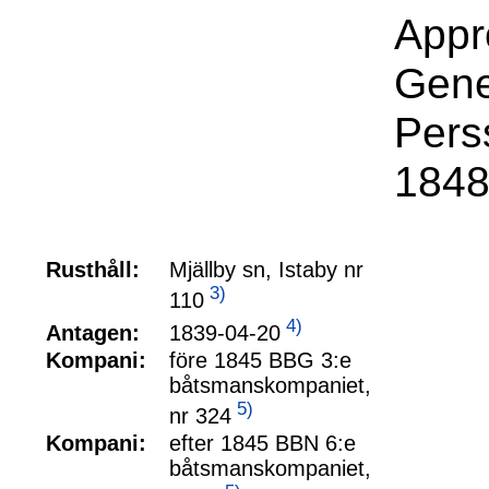
Appr
Gene
Pers
1848
Rusthåll:
Mjällby sn, Istaby nr
3)
110
4)
1839-04-20
Antagen:
Kompani:
före 1845 BBG 3:e
båtsmanskompaniet,
5)
nr 324
Kompani:
efter 1845 BBN 6:e
båtsmanskompaniet,