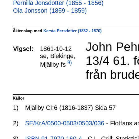
Pernilla Jonsdotter (1855 - 1856)
Ola Jonsson (1859 - 1859)
Äktenskap med
Kersta Persdotter (1832 - 1870)
John Pehr
Vigsel:
1861-10-12
se, Blekinge,
13/4 61. f
9)
Mjällby fs
från brud
Källor
1)
Mjällby CI:6 (1816-1837) Sida 57
2)
SE/KrA/0500-0503/0503/036
- Flottans a
3)
ISBN 91-7970-160-4
- C.L. Grill: Statis