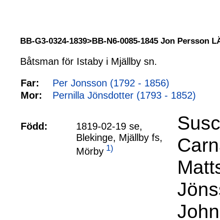
BB-G3-0324-1839>BB-N6-0085-1845 Jon Persson 
Båtsman för Istaby i Mjällby sn.
Far:
Per Jonsson (1792 - 1856)
Mor:
Pernilla Jönsdotter (1793 - 1852)
Susc
Född:
1819-02-19 se,
Blekinge, Mjällby fs,
Carna
1)
Mörby
Matt
Jöns
John