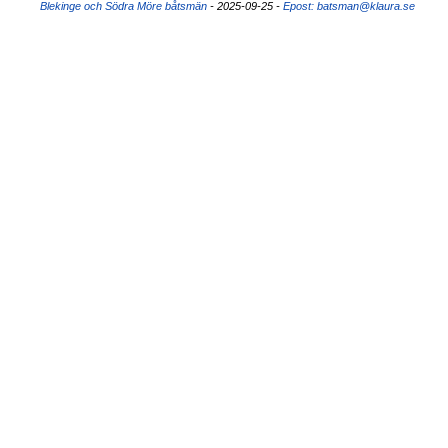
Blekinge och Södra Möre båtsmän
- 2025-09-25
-
Epost: batsman@klaura.se