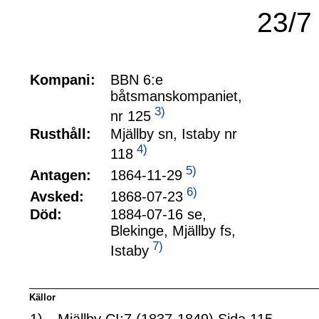
23/7
Kompani:
BBN 6:e
båtsmanskompaniet,
3)
nr 125
Rusthåll:
Mjällby sn, Istaby nr
4)
118
5)
1864-11-29
Antagen:
6)
1868-07-23
Avsked:
Död:
1884-07-16 se,
Blekinge, Mjällby fs,
7)
Istaby
Källor