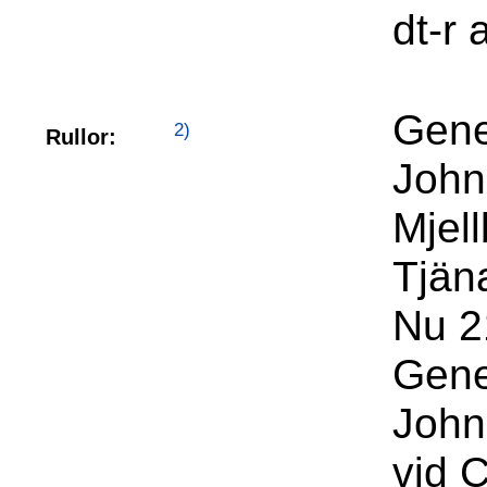
dt-r 
Gene
2)
Rullor:
John
Mjel
Tjän
Nu 2
Gene
John
vid 