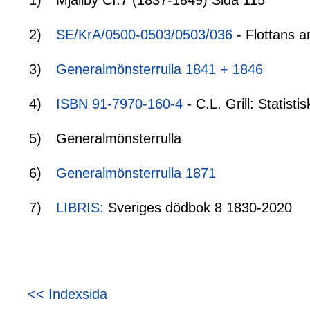
1)
Mjällby CI:7 (1837-1849) Sida 115
2)
SE/KrA/0500-0503/0503/036
- Flottans a
3)
Generalmönsterrulla 1841 + 1846
4)
ISBN 91-7970-160-4
- C.L. Grill: Statis
5)
Generalmönsterrulla
6)
Generalmönsterrulla 1871
7)
LIBRIS:
Sveriges dödbok 8 1830-2020
<< Indexsida