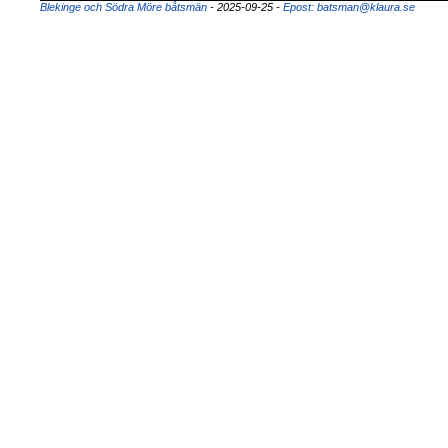
Blekinge och Södra Möre båtsmän
- 2025-09-25
-
Epost: batsman@klaura.se