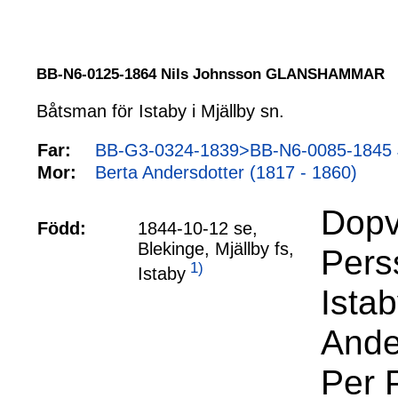
BB-N6-0125-1864 Nils Johnsson GLANSHAMMAR
Båtsman för Istaby i Mjällby sn.
Far:
BB-G3-0324-1839>BB-N6-0085-1845 J
Mor:
Berta Andersdotter (1817 - 1860)
Dopv
Född:
1844-10-12 se,
Blekinge, Mjällby fs,
Pers
1)
Istaby
Ista
Ande
Per 